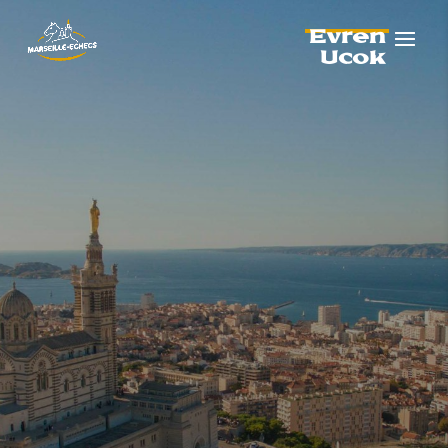
Evren
Ucok